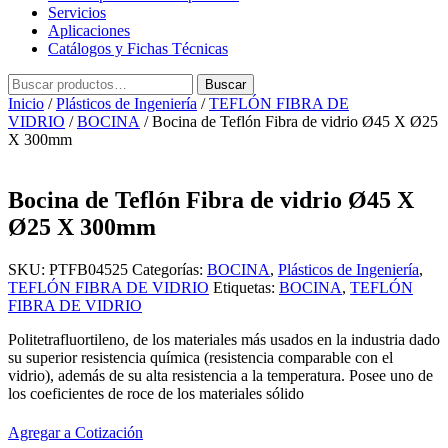
Servicios
Aplicaciones
Catálogos y Fichas Técnicas
Buscar
Buscar
por:
Inicio
/
Plásticos de Ingeniería
/
TEFLÓN FIBRA DE
VIDRIO
/
BOCINA
/ Bocina de Teflón Fibra de vidrio Ø45 X Ø25
X 300mm
Bocina de Teflón Fibra de vidrio Ø45 X
Ø25 X 300mm
SKU:
PTFB04525
Categorías:
BOCINA
,
Plásticos de Ingeniería
,
TEFLÓN FIBRA DE VIDRIO
Etiquetas:
BOCINA
,
TEFLÓN
FIBRA DE VIDRIO
Politetrafluortileno, de los materiales más usados en la industria dado
su superior resistencia química (resistencia comparable con el
vidrio), además de su alta resistencia a la temperatura. Posee uno de
los coeficientes de roce de los materiales sólido
Agregar a Cotización