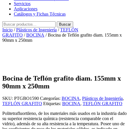
Servicios
Aplicaciones
Catálogos y Fichas Técnicas
Buscar
Buscar
por:
Inicio
/
Plásticos de Ingeniería
/
TEFLÓN
GRAFITO
/
BOCINA
/ Bocina de Teflón grafito diam. 155mm x
90mm x 250mm
Bocina de Teflón grafito diam. 155mm x
90mm x 250mm
SKU:
PTGBO1590
Categorías:
BOCINA
,
Plásticos de Ingeniería
,
TEFLÓN GRAFITO
Etiquetas:
BOCINA
,
TEFLÓN GRAFITO
Politetrafluortileno, de los materiales más usados en la industria dado
su superior resistencia química (resistencia comparable con el
vidrio), además de su alta resistencia a la temperatura. Posee uno de
los coeficientes de roce de los materiales sólidos, es indicado en