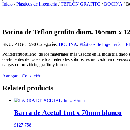
por:
Inicio
/
Plásticos de Ingeniería
/
TEFLÓN GRAFITO
/
BOCINA
/ B
Bocina de Teflón grafito diam. 165mm x
SKU:
PTGO1590
Categorías:
BOCINA
,
Plásticos de Ingeniería
,
TE
Politetrafluortileno, de los materiales más usados en la industria dado
coeficientes de roce de los materiales sólidos, es indicado en diversa
cargas como vidrio, grafito y bronce.
Agregar a Cotización
Related products
Barra de Acetal 1mt x 70mm blanco
$
127.758