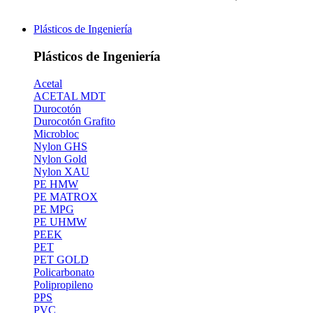
Plásticos de Ingeniería
Plásticos de Ingeniería
Acetal
ACETAL MDT
Durocotón
Durocotón Grafito
Microbloc
Nylon GHS
Nylon Gold
Nylon XAU
PE HMW
PE MATROX
PE MPG
PE UHMW
PEEK
PET
PET GOLD
Policarbonato
Polipropileno
PPS
PVC