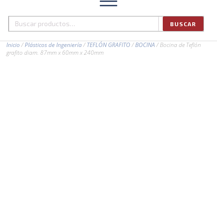
BUSCAR
Buscar
por:
Inicio
/
Plásticos de Ingeniería
/
TEFLÓN GRAFITO
/
BOCINA
/ Bocina de Teflón
grafito diam. 87mm x 60mm x 240mm