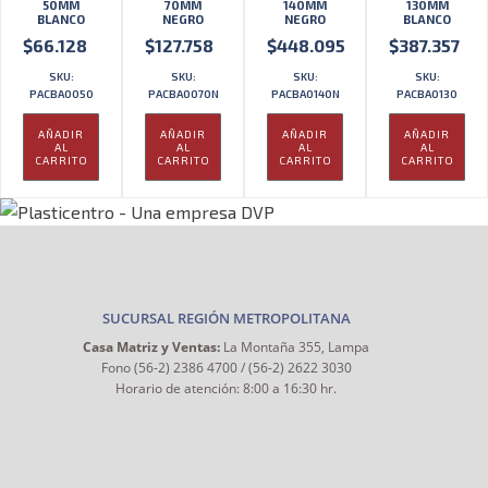
50MM
70MM
140MM
130MM
BLANCO
NEGRO
NEGRO
BLANCO
$
66.128
$
127.758
$
448.095
$
387.357
SKU:
SKU:
SKU:
SKU:
PACBA0050
PACBA0070N
PACBA0140N
PACBA0130
AÑADIR
AÑADIR
AÑADIR
AÑADIR
AL
AL
AL
AL
CARRITO
CARRITO
CARRITO
CARRITO
SUCURSAL REGIÓN METROPOLITANA
Casa Matriz y Ventas:
La Montaña 355, Lampa
Fono (56-2) 2386 4700 / (56-2) 2622 3030
Horario de atención: 8:00 a 16:30 hr.