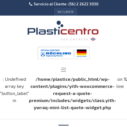
Servicio al Cliente: (56) 2 2622 3030
MI CUENTA
: Undefined
/home/plastice/public_html/wp-
on
1
array key
content/plugins/yith-woocommerce-
line
"button_label"
request-a-quote-
in
premium/includes/widgets/class.yith-
ywraq-mini-list-quote-widget.php