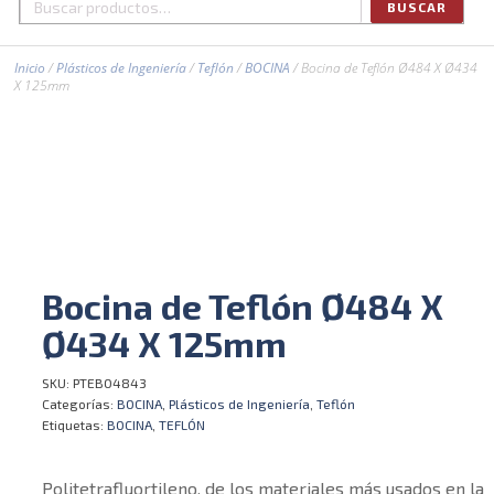
BUSCAR
Buscar
por:
Inicio
/
Plásticos de Ingeniería
/
Teflón
/
BOCINA
/ Bocina de Teflón Ø484 X Ø434
X 125mm
Bocina de Teflón Ø484 X
Ø434 X 125mm
SKU:
PTEBO4843
Categorías:
BOCINA
,
Plásticos de Ingeniería
,
Teflón
Etiquetas:
BOCINA
,
TEFLÓN
Politetrafluortileno, de los materiales más usados en la