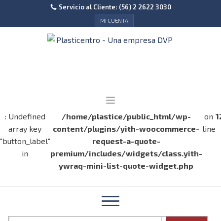
Servicio al Cliente: (56) 2 2622 3030
MI CUENTA
: Undefined
/home/plastice/public_html/wp-
on
1
array key
content/plugins/yith-woocommerce-
line
"button_label"
request-a-quote-
in
premium/includes/widgets/class.yith-
ywraq-mini-list-quote-widget.php