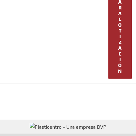
A
R
A
C
O
T
I
Z
A
C
I
Ó
N