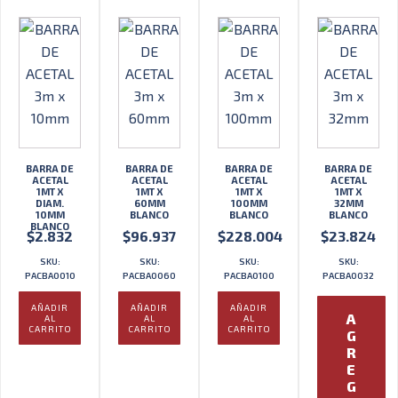
BARRA DE
BARRA DE
BARRA DE
BARRA DE
ACETAL
ACETAL
ACETAL
ACETAL
1MT X
1MT X
1MT X
1MT X
DIAM.
60MM
100MM
32MM
10MM
BLANCO
BLANCO
BLANCO
BLANCO
$
2.832
$
96.937
$
228.004
$
23.824
SKU:
SKU:
SKU:
SKU:
PACBA0010
PACBA0060
PACBA0100
PACBA0032
AÑADIR
AÑADIR
AÑADIR
A
AL
AL
AL
CARRITO
CARRITO
CARRITO
G
R
E
G