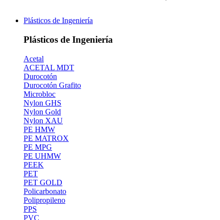
Plásticos de Ingeniería
Plásticos de Ingeniería
Acetal
ACETAL MDT
Durocotón
Durocotón Grafito
Microbloc
Nylon GHS
Nylon Gold
Nylon XAU
PE HMW
PE MATROX
PE MPG
PE UHMW
PEEK
PET
PET GOLD
Policarbonato
Polipropileno
PPS
PVC