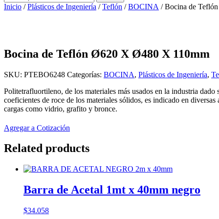
por:
Inicio
/
Plásticos de Ingeniería
/
Teflón
/
BOCINA
/ Bocina de Tefl
Bocina de Teflón Ø620 X Ø480 X 110mm
SKU:
PTEBO6248
Categorías:
BOCINA
,
Plásticos de Ingeniería
,
Te
Politetrafluortileno, de los materiales más usados en la industria dado
coeficientes de roce de los materiales sólidos, es indicado en diversa
cargas como vidrio, grafito y bronce.
Agregar a Cotización
Related products
Barra de Acetal 1mt x 40mm negro
$
34.058