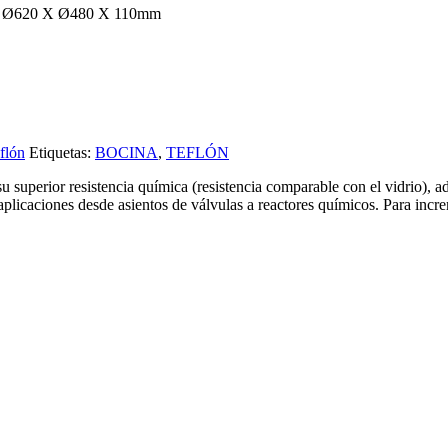
ón Ø620 X Ø480 X 110mm
flón
Etiquetas:
BOCINA
,
TEFLÓN
 su superior resistencia química (resistencia comparable con el vidrio), a
s aplicaciones desde asientos de válvulas a reactores químicos. Para in