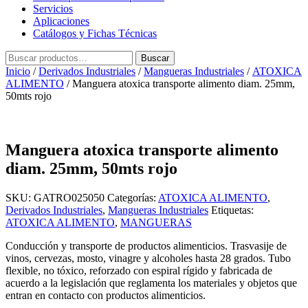
Servicios
Aplicaciones
Catálogos y Fichas Técnicas
Buscar
Buscar
por:
Inicio
/
Derivados Industriales
/
Mangueras Industriales
/
ATOXICA
ALIMENTO
/ Manguera atoxica transporte alimento diam. 25mm,
50mts rojo
Manguera atoxica transporte alimento
diam. 25mm, 50mts rojo
SKU:
GATRO025050
Categorías:
ATOXICA ALIMENTO
,
Derivados Industriales
,
Mangueras Industriales
Etiquetas:
ATOXICA ALIMENTO
,
MANGUERAS
Conducción y transporte de productos alimenticios. Trasvasije de
vinos, cervezas, mosto, vinagre y alcoholes hasta 28 grados. Tubo
flexible, no tóxico, reforzado con espiral rígido y fabricada de
acuerdo a la legislación que reglamenta los materiales y objetos que
entran en contacto con productos alimenticios.