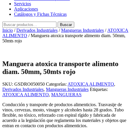
Servicios
Aplicaciones
Catálogos y Fichas Técnicas
Buscar
Buscar
por:
Inicio
/
Derivados Industriales
/
Mangueras Industriales
/
ATOXICA
ALIMENTO
/ Manguera atoxica transporte alimento diam. 50mm,
50mts rojo
Manguera atoxica transporte alimento
diam. 50mm, 50mts rojo
SKU:
GSDRO050050
Categorías:
ATOXICA ALIMENTO
,
Derivados Industriales
,
Mangueras Industriales
Etiquetas:
ATOXICA ALIMENTO
,
MANGUERAS
Conducción y transporte de productos alimenticios. Trasvasije de
vinos, cervezas, mosto, vinagre y alcoholes hasta 28 grados. Tubo
flexible, no tóxico, reforzado con espiral rígido y fabricada de
acuerdo a la legislación que reglamenta los materiales y objetos que
entran en contacto con productos alimenticios.