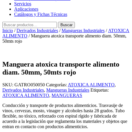
Servicios
Aplicaciones
Catálogos y Fichas Técnicas
Buscar
Buscar
por:
Inicio
/
Derivados Industriales
/
Mangueras Industriales
/
ATOXICA
ALIMENTO
/ Manguera atoxica transporte alimento diam. 50mm,
50mts rojo
Manguera atoxica transporte alimento
diam. 50mm, 50mts rojo
SKU:
GATRO050050
Categorías:
ATOXICA ALIMENTO
,
Derivados Industriales
,
Mangueras Industriales
Etiquetas:
ATOXICA ALIMENTO
,
MANGUERAS
Conducción y transporte de productos alimenticios. Trasvasije de
vinos, cervezas, mosto, vinagre y alcoholes hasta 28 grados. Tubo
flexible, no tóxico, reforzado con espiral rígido y fabricada de
acuerdo a la legislación que reglamenta los materiales y objetos que
entran en contacto con productos alimenticios.