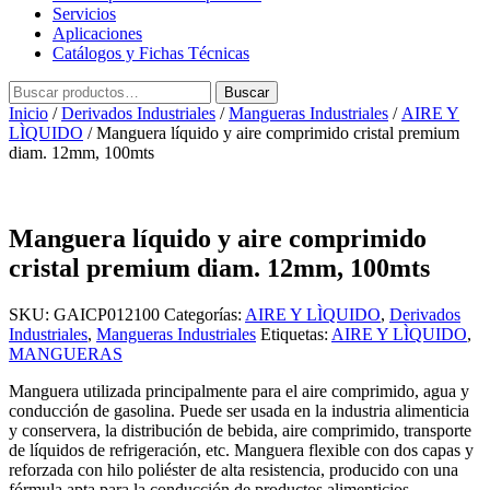
Servicios
Aplicaciones
Catálogos y Fichas Técnicas
Buscar
Buscar
por:
Inicio
/
Derivados Industriales
/
Mangueras Industriales
/
AIRE Y
LÌQUIDO
/ Manguera líquido y aire comprimido cristal premium
diam. 12mm, 100mts
Manguera líquido y aire comprimido
cristal premium diam. 12mm, 100mts
SKU:
GAICP012100
Categorías:
AIRE Y LÌQUIDO
,
Derivados
Industriales
,
Mangueras Industriales
Etiquetas:
AIRE Y LÌQUIDO
,
MANGUERAS
Manguera utilizada principalmente para el aire comprimido, agua y
conducción de gasolina. Puede ser usada en la industria alimenticia
y conservera, la distribución de bebida, aire comprimido, transporte
de líquidos de refrigeración, etc. Manguera flexible con dos capas y
reforzada con hilo poliéster de alta resistencia, producido con una
fórmula apta para la conducción de productos alimenticios.