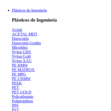
Plásticos de Ingeniería
Plásticos de Ingeniería
Acetal
ACETAL MDT
Durocotón
Durocotón Grafito
Microbloc
Nylon GHS
Nylon Gold
Nylon XAU
PE HMW
PE MATROX
PE MPG
PE UHMW
PEEK
PET
PET GOLD
Policarbonato
Polipropileno
PPS
PVC