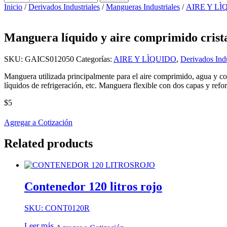
por:
Inicio
/
Derivados Industriales
/
Mangueras Industriales
/
AIRE Y LÌ
Manguera líquido y aire comprimido crist
SKU:
GAICS012050
Categorías:
AIRE Y LÌQUIDO
,
Derivados Indu
Manguera utilizada principalmente para el aire comprimido, agua y con
líquidos de refrigeración, etc. Manguera flexible con dos capas y refo
$
5
Agregar a Cotización
Related products
Contenedor 120 litros rojo
SKU: CONT0120R
Leer más