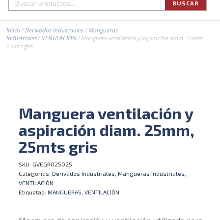
BUSCAR
Buscar
por:
Inicio
/
Derivados Industriales
/
Mangueras
Industriales
/
VENTILACIÒN
/ Manguera ventilación y aspiración diam. 25mm,
25mts gris
Manguera ventilación y
aspiración diam. 25mm,
25mts gris
SKU:
GVEGR025025
Categorías:
Derivados Industriales
,
Mangueras Industriales
,
VENTILACIÒN
Etiquetas:
MANGUERAS
,
VENTILACIÒN