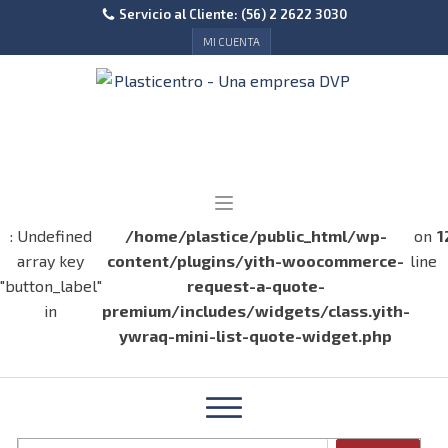
Servicio al Cliente: (56) 2 2622 3030
MI CUENTA
: Undefined
/home/plastice/public_html/wp-
on
1
array key
content/plugins/yith-woocommerce-
line
"button_label"
request-a-quote-
in
premium/includes/widgets/class.yith-
ywraq-mini-list-quote-widget.php