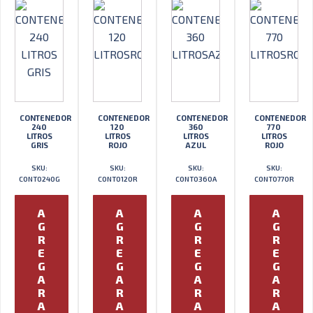
CONTENEDOR
CONTENEDOR
CONTENEDOR
CONTENEDOR
240
120
360
770
LITROS
LITROS
LITROS
LITROS
GRIS
ROJO
AZUL
ROJO
SKU:
SKU:
SKU:
SKU:
CONT0240G
CONT0120R
CONT0360A
CONT0770R
A
A
A
A
G
G
G
G
R
R
R
R
E
E
E
E
G
G
G
G
A
A
A
A
R
R
R
R
A
A
A
A