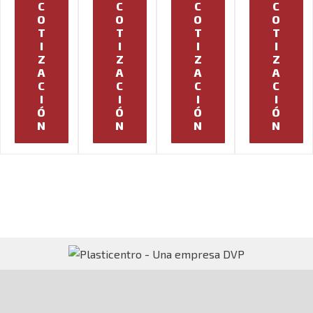
C
C
C
C
O
O
O
O
T
T
T
T
I
I
I
I
Z
Z
Z
Z
A
A
A
A
C
C
C
C
I
I
I
I
Ó
Ó
Ó
Ó
N
N
N
N