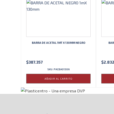
BARRA DE ACETAL 1MT X 130MM NEGRO
BAR
$
387.357
$
2.83
SKU: PACBA0130N
AÑADIR AL CARRITO