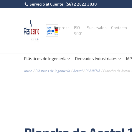
Servicio al Cliente: (56) 2 2622 3030
Empresa
ISO
Sucursales
Contacto
9001
Plásticos de Ingeniería
Derivados Industriales
MP
Inicio
/
Plásticos de Ingeniería
/
Acetal
/
PLANCHA
/ Plancha de Acetal