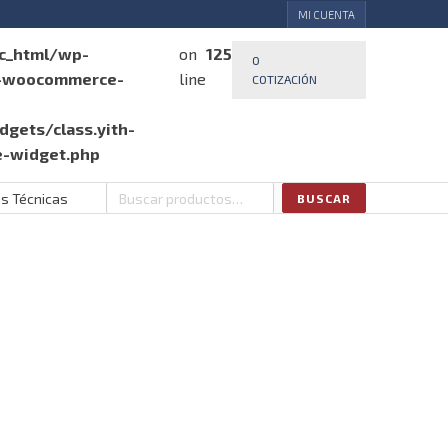
MI CUENTA
ic_html/wp-
on
125
0
h-woocommerce-
line
COTIZACIÓN
gets/class.yith-
e-widget.php
as Técnicas
BUSCAR
Buscar
por: