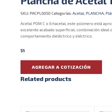
Plancha de Acetal 
SKU:
PACPL0050
Categorías:
Acetal
,
PLANCHA
,
Plá
Acetal POM C o Ertacetal, este polimero está apr
excelente acabado superficial, combinación ideal de 
comportamiento dieléctrico y eléctrico.
$
5
AGREGAR A COTIZACIÓN
Related products