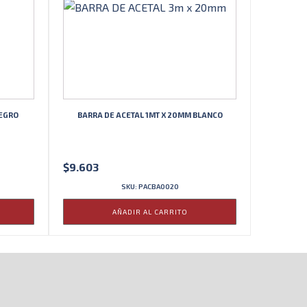
NEGRO
BARRA DE ACETAL 1MT X 20MM BLANCO
$
9.603
SKU: PACBA0020
AÑADIR AL CARRITO