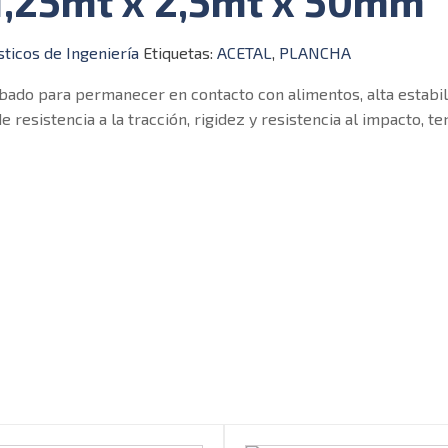
1,25mt x 2,5mt x 50mm
sticos de Ingeniería
Etiquetas:
ACETAL
,
PLANCHA
obado para permanecer en contacto con alimentos, alta estabi
resistencia a la tracción, rigidez y resistencia al impacto, ten