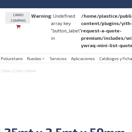
CARRO
Warning
: Undefined
/home/plastice/publ
COMPRAS
array key
content/plugins/yit
"button_label"
request-a-quote-
in
premium/includes/wid
ywraq-mini-list-quot
 Poliuretano
Ruedas
Servicios
Aplicaciones
Catálogos y Fich
 1,25mt x 2,5mt x 50mm