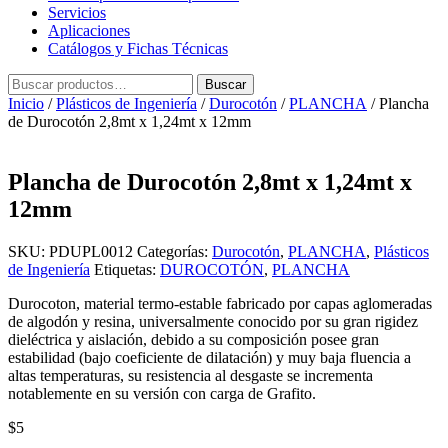
Servicios
Aplicaciones
Catálogos y Fichas Técnicas
Buscar
Buscar
por:
Inicio
/
Plásticos de Ingeniería
/
Durocotón
/
PLANCHA
/ Plancha
de Durocotón 2,8mt x 1,24mt x 12mm
Plancha de Durocotón 2,8mt x 1,24mt x
12mm
SKU:
PDUPL0012
Categorías:
Durocotón
,
PLANCHA
,
Plásticos
de Ingeniería
Etiquetas:
DUROCOTÓN
,
PLANCHA
Durocoton, material termo-estable fabricado por capas aglomeradas
de algodón y resina, universalmente conocido por su gran rigidez
dieléctrica y aislación, debido a su composición posee gran
estabilidad (bajo coeficiente de dilatación) y muy baja fluencia a
altas temperaturas, su resistencia al desgaste se incrementa
notablemente en su versión con carga de Grafito.
$
5