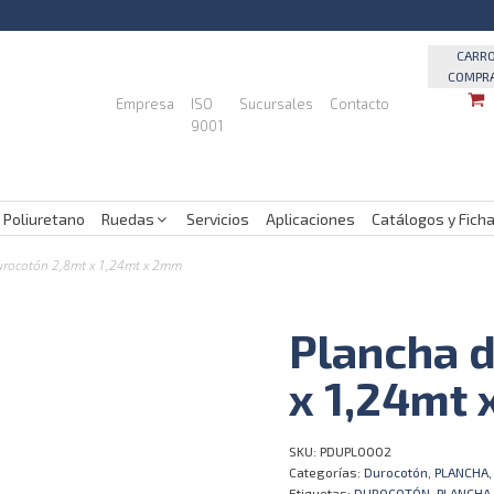
CARR
COMPR
Empresa
ISO
Sucursales
Contacto
9001
 Poliuretano
Ruedas
Servicios
Aplicaciones
Catálogos y Fich
urocotón 2,8mt x 1,24mt x 2mm
Plancha 
x 1,24mt
SKU:
PDUPL0002
Categorías:
Durocotón
,
PLANCHA
Etiquetas:
DUROCOTÓN
,
PLANCHA