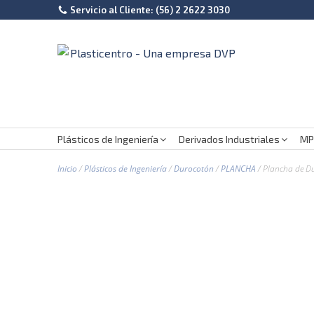
Servicio al Cliente: (56) 2 2622 3030
Plásticos de Ingeniería
Derivados Industriales
MP
Inicio
/
Plásticos de Ingeniería
/
Durocotón
/
PLANCHA
/ Plancha de D