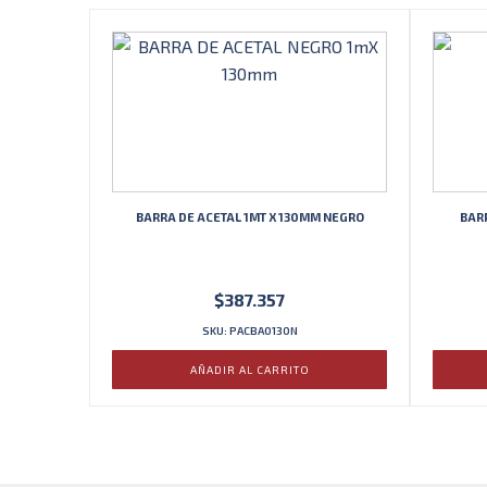
BARRA DE ACETAL 1MT X 130MM NEGRO
BAR
$
387.357
SKU: PACBA0130N
AÑADIR AL CARRITO