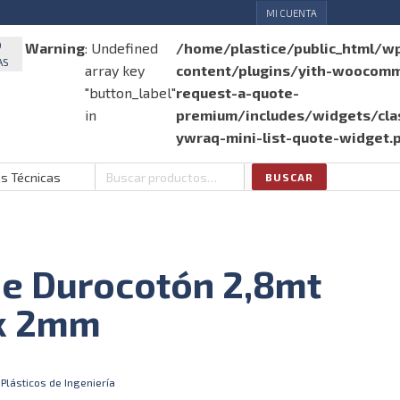
MI CUENTA
O
Warning
: Undefined
/home/plastice/public_html/w
AS
array key
content/plugins/yith-woocom
"button_label"
request-a-quote-
in
premium/includes/widgets/clas
ywraq-mini-list-quote-widget.
as Técnicas
BUSCAR
Buscar
por:
de Durocotón 2,8mt
 x 2mm
,
Plásticos de Ingeniería