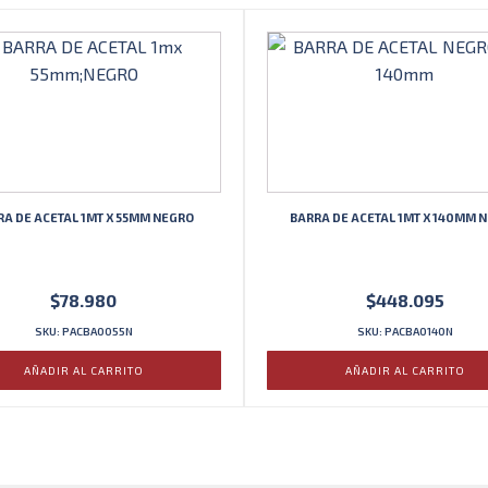
RA DE ACETAL 1MT X 55MM NEGRO
BARRA DE ACETAL 1MT X 140MM 
$
78.980
$
448.095
SKU: PACBA0055N
SKU: PACBA0140N
AÑADIR AL CARRITO
AÑADIR AL CARRITO