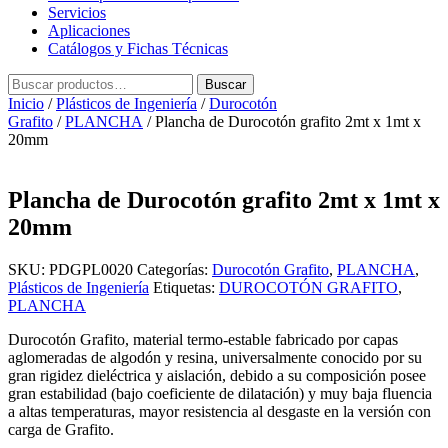
Servicios
Aplicaciones
Catálogos y Fichas Técnicas
Buscar
Buscar
por:
Inicio
/
Plásticos de Ingeniería
/
Durocotón
Grafito
/
PLANCHA
/ Plancha de Durocotón grafito 2mt x 1mt x
20mm
Plancha de Durocotón grafito 2mt x 1mt x
20mm
SKU:
PDGPL0020
Categorías:
Durocotón Grafito
,
PLANCHA
,
Plásticos de Ingeniería
Etiquetas:
DUROCOTÓN GRAFITO
,
PLANCHA
Durocotón Grafito, material termo-estable fabricado por capas
aglomeradas de algodón y resina, universalmente conocido por su
gran rigidez dieléctrica y aislación, debido a su composición posee
gran estabilidad (bajo coeficiente de dilatación) y muy baja fluencia
a altas temperaturas, mayor resistencia al desgaste en la versión con
carga de Grafito.