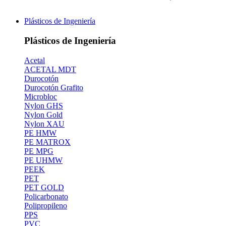
Plásticos de Ingeniería
Plásticos de Ingeniería
Acetal
ACETAL MDT
Durocotón
Durocotón Grafito
Microbloc
Nylon GHS
Nylon Gold
Nylon XAU
PE HMW
PE MATROX
PE MPG
PE UHMW
PEEK
PET
PET GOLD
Policarbonato
Polipropileno
PPS
PVC