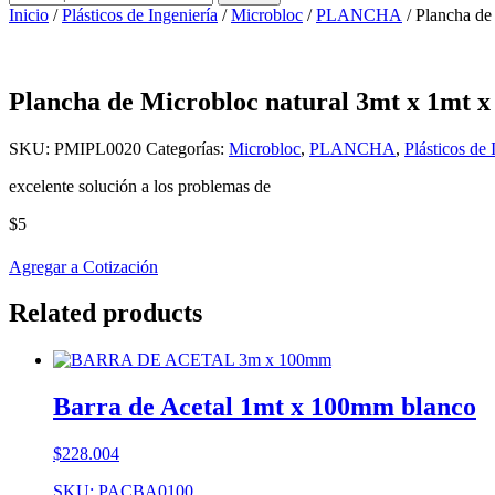
por:
Inicio
/
Plásticos de Ingeniería
/
Microbloc
/
PLANCHA
/ Plancha de
Plancha de Microbloc natural 3mt x 1mt 
SKU:
PMIPL0020
Categorías:
Microbloc
,
PLANCHA
,
Plásticos de 
excelente solución a los problemas de
$
5
Agregar a Cotización
Related products
Barra de Acetal 1mt x 100mm blanco
$
228.004
SKU: PACBA0100