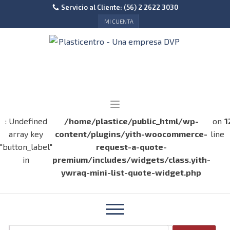
Servicio al Cliente: (56) 2 2622 3030
MI CUENTA
: Undefined
/home/plastice/public_html/wp-
on
1
array key
content/plugins/yith-woocommerce-
line
"button_label"
request-a-quote-
in
premium/includes/widgets/class.yith-
ywraq-mini-list-quote-widget.php