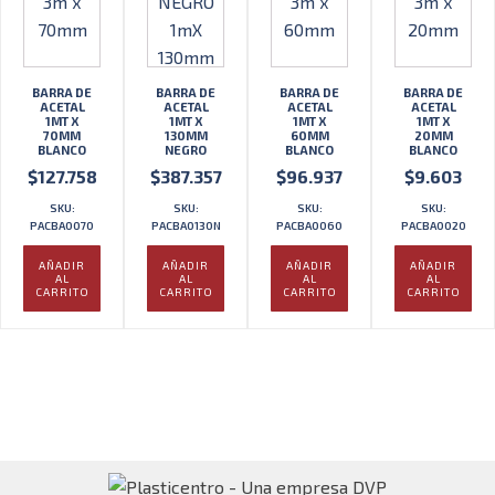
BARRA DE
BARRA DE
BARRA DE
BARRA DE
ACETAL
ACETAL
ACETAL
ACETAL
1MT X
1MT X
1MT X
1MT X
70MM
130MM
60MM
20MM
BLANCO
NEGRO
BLANCO
BLANCO
$
127.758
$
387.357
$
96.937
$
9.603
SKU:
SKU:
SKU:
SKU:
PACBA0070
PACBA0130N
PACBA0060
PACBA0020
AÑADIR
AÑADIR
AÑADIR
AÑADIR
AL
AL
AL
AL
CARRITO
CARRITO
CARRITO
CARRITO