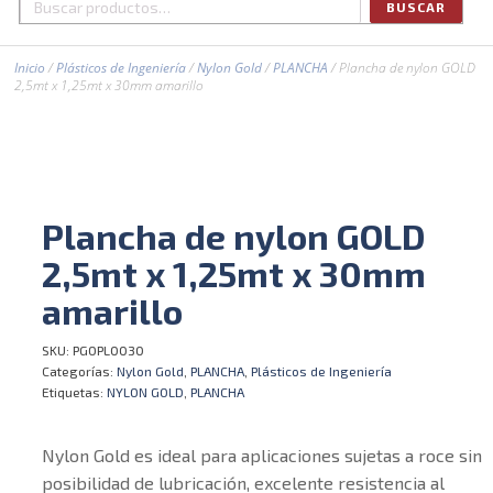
BUSCAR
Buscar
por:
Inicio
/
Plásticos de Ingeniería
/
Nylon Gold
/
PLANCHA
/ Plancha de nylon GOLD
2,5mt x 1,25mt x 30mm amarillo
Plancha de nylon GOLD
2,5mt x 1,25mt x 30mm
amarillo
SKU:
PGOPL0030
Categorías:
Nylon Gold
,
PLANCHA
,
Plásticos de Ingeniería
Etiquetas:
NYLON GOLD
,
PLANCHA
Nylon Gold es ideal para aplicaciones sujetas a roce sin
posibilidad de lubricación, excelente resistencia al