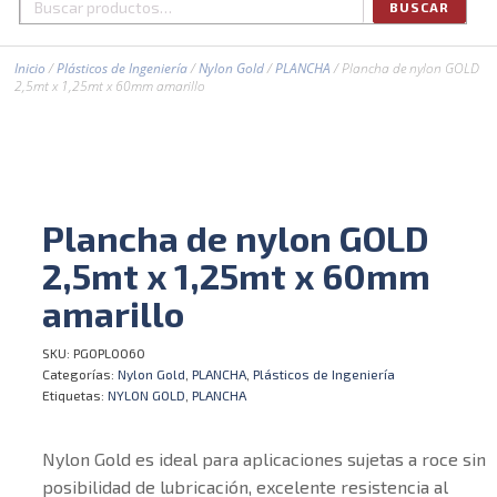
BUSCAR
Buscar
por:
Inicio
/
Plásticos de Ingeniería
/
Nylon Gold
/
PLANCHA
/ Plancha de nylon GOLD
2,5mt x 1,25mt x 60mm amarillo
Plancha de nylon GOLD
2,5mt x 1,25mt x 60mm
amarillo
SKU:
PGOPL0060
Categorías:
Nylon Gold
,
PLANCHA
,
Plásticos de Ingeniería
Etiquetas:
NYLON GOLD
,
PLANCHA
Nylon Gold es ideal para aplicaciones sujetas a roce sin
posibilidad de lubricación, excelente resistencia al