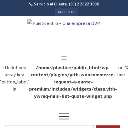
Servicio al Cliente: (56) 2 2622 3030
MI CUENTA
: Undefined
/home/plastice/public_html/wp-
on
1
array key
content/plugins/yith-woocommerce-
line
"button_label"
request-a-quote-
in
premium/includes/widgets/class.yith-
ywraq-mini-list-quote-widget.php