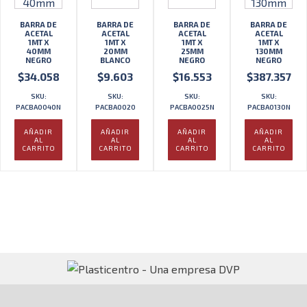
BARRA DE
BARRA DE
BARRA DE
BARRA DE
ACETAL
ACETAL
ACETAL
ACETAL
1MT X
1MT X
1MT X
1MT X
40MM
20MM
25MM
130MM
NEGRO
BLANCO
NEGRO
NEGRO
$
34.058
$
9.603
$
16.553
$
387.357
SKU:
SKU:
SKU:
SKU:
PACBA0040N
PACBA0020
PACBA0025N
PACBA0130N
AÑADIR
AÑADIR
AÑADIR
AÑADIR
AL
AL
AL
AL
CARRITO
CARRITO
CARRITO
CARRITO