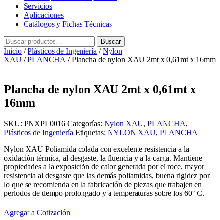
Servicios
Aplicaciones
Catálogos y Fichas Técnicas
Buscar
Buscar
por:
Inicio
/
Plásticos de Ingeniería
/
Nylon
XAU
/
PLANCHA
/ Plancha de nylon XAU 2mt x 0,61mt x 16mm
Plancha de nylon XAU 2mt x 0,61mt x
16mm
SKU:
PNXPL0016
Categorías:
Nylon XAU
,
PLANCHA
,
Plásticos de Ingeniería
Etiquetas:
NYLON XAU
,
PLANCHA
Nylon XAU Poliamida colada con excelente resistencia a la
oxidación térmica, al desgaste, la fluencia y a la carga. Mantiene
propiedades a la exposición de calor generada por el roce, mayor
resistencia al desgaste que las demás poliamidas, buena rigidez por
lo que se recomienda en la fabricación de piezas que trabajen en
periodos de tiempo prolongado y a temperaturas sobre los 60° C.
Agregar a Cotización