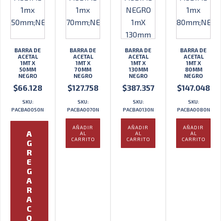
BARRA DE
BARRA DE
BARRA DE
BARRA DE
ACETAL
ACETAL
ACETAL
ACETAL
1MT X
1MT X
1MT X
1MT X
50MM
70MM
130MM
80MM
NEGRO
NEGRO
NEGRO
NEGRO
$
66.128
$
127.758
$
387.357
$
147.048
SKU:
SKU:
SKU:
SKU:
PACBA0050N
PACBA0070N
PACBA0130N
PACBA0080N
AÑADIR
AÑADIR
AÑADIR
A
AL
AL
AL
CARRITO
CARRITO
CARRITO
G
R
E
G
A
R
A
C
O