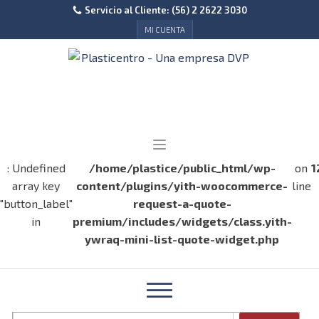
Servicio al Cliente: (56) 2 2622 3030
MI CUENTA
: Undefined
/home/plastice/public_html/wp-
on
1
array key
content/plugins/yith-woocommerce-
line
"button_label"
request-a-quote-
in
premium/includes/widgets/class.yith-
ywraq-mini-list-quote-widget.php