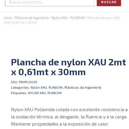
BUSCAR
Buscar
por:
Inicio
/
Plásticos de Ingeniería
/
Nylon XAU
/
PLANCHA
/ Plancha de nylon XAU
2mt x 0,61mt x 30mm
Plancha de nylon XAU 2mt
x 0,61mt x 30mm
SKU:
PNXPL0030
Categorías:
Nylon XAU
,
PLANCHA
,
Plásticos de Ingeniería
Etiquetas:
NYLON XAU
,
PLANCHA
Nylon XAU Poliamida colada con excelente resistencia a
la oxidación térmica, al desgaste, la fluencia y a la carga.
Mantiene propiedades a la exposición de calor