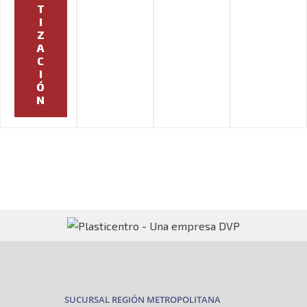
T
I
Z
A
C
I
Ó
N
SUCURSAL REGIÓN METROPOLITANA