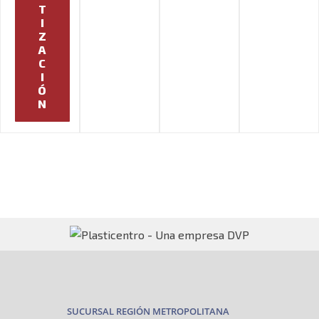
T
I
Z
A
C
I
Ó
N
SUCURSAL REGIÓN METROPOLITANA