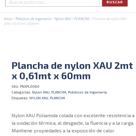
BUSCAR
Buscar
por:
Inicio
/
Plásticos de Ingeniería
/
Nylon XAU
/
PLANCHA
/ Plancha de nylon XAU
2mt x 0,61mt x 60mm
Plancha de nylon XAU 2mt
x 0,61mt x 60mm
SKU:
PNXPL0060
Categorías:
Nylon XAU
,
PLANCHA
,
Plásticos de Ingeniería
Etiquetas:
NYLON XAU
,
PLANCHA
Nylon XAU Poliamida colada con excelente resistencia a
la oxidación térmica, al desgaste, la fluencia y a la carga.
Mantiene propiedades a la exposición de calor