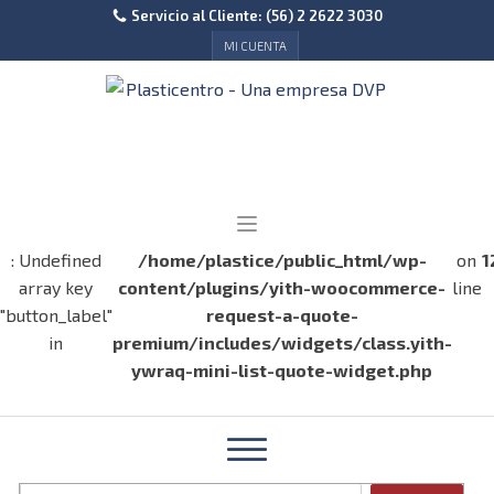
Servicio al Cliente: (56) 2 2622 3030
MI CUENTA
: Undefined
/home/plastice/public_html/wp-
on
1
array key
content/plugins/yith-woocommerce-
line
"button_label"
request-a-quote-
in
premium/includes/widgets/class.yith-
ywraq-mini-list-quote-widget.php