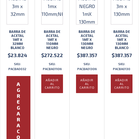
BARRA DE
BARRA DE
BARRA DE
BARRA DE
ACETAL
ACETAL
ACETAL
ACETAL
1MT X
1MT X
1MT X
1MT X
32MM
110MM
130MM
130MM
BLANCO
NEGRO
NEGRO
BLANCO
$
23.824
$
272.522
$
387.357
$
387.357
SKU:
SKU:
SKU:
SKU:
PACBA0032
PACBA0110N
PACBA0130N
PACBA0130
AÑADIR
AÑADIR
AÑADIR
A
AL
AL
AL
CARRITO
CARRITO
CARRITO
G
R
E
G
A
R
A
C
O