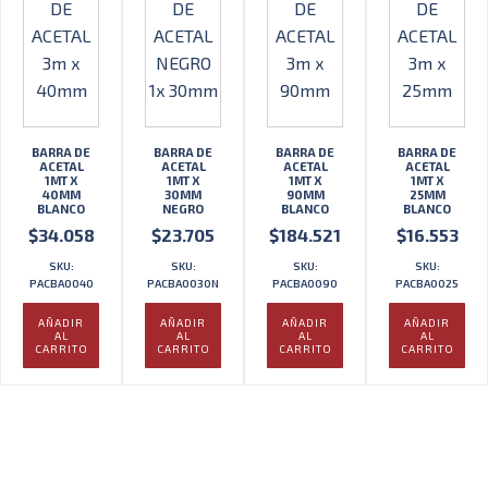
BARRA DE
BARRA DE
BARRA DE
BARRA DE
ACETAL
ACETAL
ACETAL
ACETAL
1MT X
1MT X
1MT X
1MT X
40MM
30MM
90MM
25MM
BLANCO
NEGRO
BLANCO
BLANCO
$
34.058
$
23.705
$
184.521
$
16.553
SKU:
SKU:
SKU:
SKU:
PACBA0040
PACBA0030N
PACBA0090
PACBA0025
AÑADIR
AÑADIR
AÑADIR
AÑADIR
AL
AL
AL
AL
CARRITO
CARRITO
CARRITO
CARRITO