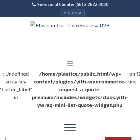
Servicio al Cliente: (56) 2 2622 3030
MI CUENTA
: Undefined
/home/plastice/public_html/wp-
on
1
array key
content/plugins/yith-woocommerce-
line
"button_label"
request-a-quote-
in
premium/includes/widgets/class.yith-
ywraq-mini-list-quote-widget.php