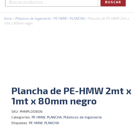
BUSCAR
Buscar
por:
Inicio
/
Plásticos de Ingeniería
/
PE HMW
/
PLANCHA
/ Plancha de PE-HMW 2mt x
1mt x 80mm negro
Plancha de PE-HMW 2mt x
1mt x 80mm negro
SKU:
PHMPL0080N
Categorías:
PE HMW
,
PLANCHA
,
Plásticos de Ingeniería
Etiquetas:
PE HMW
,
PLANCHA