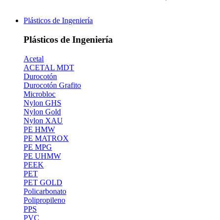
Plásticos de Ingeniería
Plásticos de Ingeniería
Acetal
ACETAL MDT
Durocotón
Durocotón Grafito
Microbloc
Nylon GHS
Nylon Gold
Nylon XAU
PE HMW
PE MATROX
PE MPG
PE UHMW
PEEK
PET
PET GOLD
Policarbonato
Polipropileno
PPS
PVC