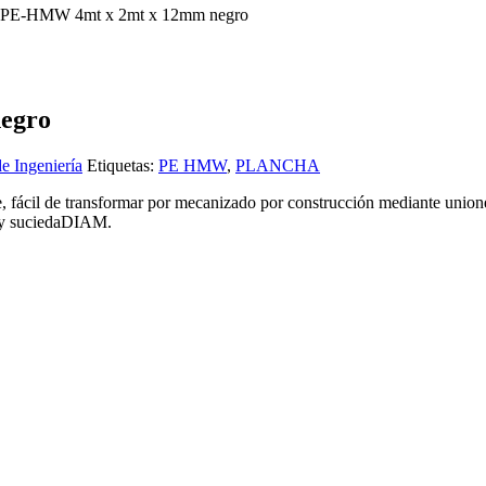
e PE-HMW 4mt x 2mt x 12mm negro
egro
de Ingeniería
Etiquetas:
PE HMW
,
PLANCHA
, fácil de transformar por mecanizado por construcción mediante union
s y suciedaDIAM.