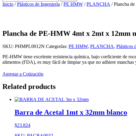
por:
Inicio
/
Plásticos de Ingeniería
/
PE HMW
/
PLANCHA
/ Plancha d
Plancha de PE-HMW 4mt x 2mt x 12mm n
SKU:
PHMPL0012N
Categorías:
PE HMW
,
PLANCHA
,
Plásticos 
PE-HMW tiene excelente resistencia química, bajo coeficiente de roce
alimentos (FDA), es muy fácil de limpiar ya que no adhiere mancha
Agregar a Cotización
Related products
Barra de Acetal 1mt x 32mm blanco
$
23.824
SKU: PACBA0032