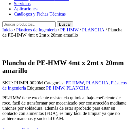
Servicios
Aplicaciones
Catálogos y Fichas Técnicas
Buscar
Buscar
por:
Inicio
/
Plásticos de Ingeniería
/
PE HMW
/
PLANCHA
/ Plancha
de PE-HMW 4mt x 2mt x 20mm amarillo
Plancha de PE-HMW 4mt x 2mt x 20mm
amarillo
SKU:
PHMPL0020M
Categorías:
PE HMW
,
PLANCHA
,
Plásticos
de Ingeniería
Etiquetas:
PE HMW
,
PLANCHA
PE-HMW tiene excelente resistencia química, bajo coeficiente de
roce, fácil de transformar por mecanizado por construcción mediante
uniones por soldadura, además de estar aprobado para estar en
contacto con alimentos (FDA), es muy fácil de limpiar ya que no
adhiere manchas y suciedaDIAM.