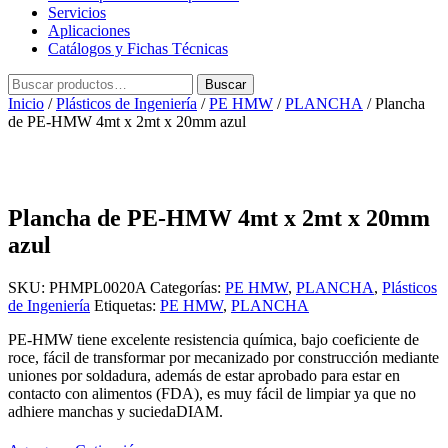
Servicios
Aplicaciones
Catálogos y Fichas Técnicas
Buscar
Buscar
por:
Inicio
/
Plásticos de Ingeniería
/
PE HMW
/
PLANCHA
/ Plancha
de PE-HMW 4mt x 2mt x 20mm azul
Plancha de PE-HMW 4mt x 2mt x 20mm
azul
SKU:
PHMPL0020A
Categorías:
PE HMW
,
PLANCHA
,
Plásticos
de Ingeniería
Etiquetas:
PE HMW
,
PLANCHA
PE-HMW tiene excelente resistencia química, bajo coeficiente de
roce, fácil de transformar por mecanizado por construcción mediante
uniones por soldadura, además de estar aprobado para estar en
contacto con alimentos (FDA), es muy fácil de limpiar ya que no
adhiere manchas y suciedaDIAM.