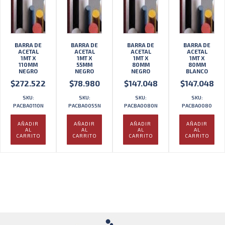
BARRA DE
BARRA DE
BARRA DE
BARRA DE
ACETAL
ACETAL
ACETAL
ACETAL
1MT X
1MT X
1MT X
1MT X
110MM
55MM
80MM
80MM
NEGRO
NEGRO
NEGRO
BLANCO
$
272.522
$
78.980
$
147.048
$
147.048
SKU:
SKU:
SKU:
SKU:
PACBA0110N
PACBA0055N
PACBA0080N
PACBA0080
AÑADIR
AÑADIR
AÑADIR
AÑADIR
AL
AL
AL
AL
CARRITO
CARRITO
CARRITO
CARRITO