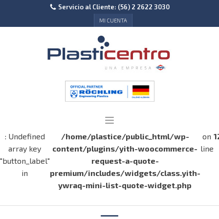
Servicio al Cliente: (56) 2 2622 3030
MI CUENTA
: Undefined
/home/plastice/public_html/wp-
on
1
array key
content/plugins/yith-woocommerce-
line
"button_label"
request-a-quote-
in
premium/includes/widgets/class.yith-
ywraq-mini-list-quote-widget.php