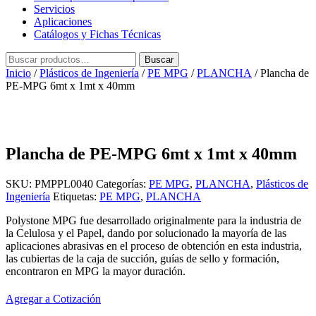
Servicios
Aplicaciones
Catálogos y Fichas Técnicas
Buscar
Buscar
por:
Inicio
/
Plásticos de Ingeniería
/
PE MPG
/
PLANCHA
/ Plancha de
PE-MPG 6mt x 1mt x 40mm
Plancha de PE-MPG 6mt x 1mt x 40mm
SKU:
PMPPL0040
Categorías:
PE MPG
,
PLANCHA
,
Plásticos de
Ingeniería
Etiquetas:
PE MPG
,
PLANCHA
Polystone MPG fue desarrollado originalmente para la industria de
la Celulosa y el Papel, dando por solucionado la mayoría de las
aplicaciones abrasivas en el proceso de obtención en esta industria,
las cubiertas de la caja de succión, guías de sello y formación,
encontraron en MPG la mayor duración.
Agregar a Cotización