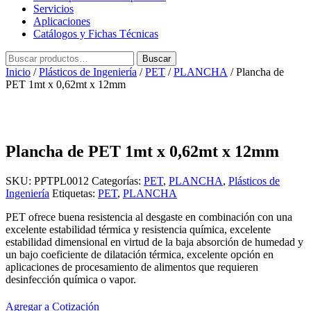
Servicios
Aplicaciones
Catálogos y Fichas Técnicas
Buscar
Buscar
por:
Inicio
/
Plásticos de Ingeniería
/
PET
/
PLANCHA
/ Plancha de
PET 1mt x 0,62mt x 12mm
Plancha de PET 1mt x 0,62mt x 12mm
SKU:
PPTPL0012
Categorías:
PET
,
PLANCHA
,
Plásticos de
Ingeniería
Etiquetas:
PET
,
PLANCHA
PET ofrece buena resistencia al desgaste en combinación con una
excelente estabilidad térmica y resistencia química, excelente
estabilidad dimensional en virtud de la baja absorción de humedad y
un bajo coeficiente de dilatación térmica, excelente opción en
aplicaciones de procesamiento de alimentos que requieren
desinfección química o vapor.
Agregar a Cotización