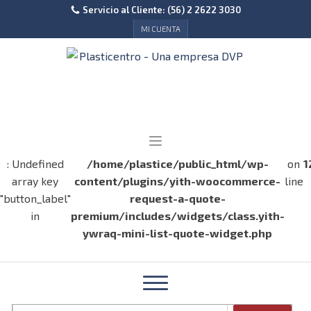
Servicio al Cliente: (56) 2 2622 3030
MI CUENTA
: Undefined
/home/plastice/public_html/wp-
on
1
array key
content/plugins/yith-woocommerce-
line
"button_label"
request-a-quote-
in
premium/includes/widgets/class.yith-
ywraq-mini-list-quote-widget.php