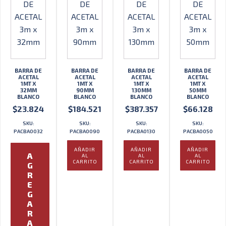
BARRA DE
BARRA DE
BARRA DE
BARRA DE
ACETAL
ACETAL
ACETAL
ACETAL
1MT X
1MT X
1MT X
1MT X
32MM
90MM
130MM
50MM
BLANCO
BLANCO
BLANCO
BLANCO
$
23.824
$
184.521
$
387.357
$
66.128
SKU:
SKU:
SKU:
SKU:
PACBA0032
PACBA0090
PACBA0130
PACBA0050
AÑADIR
AÑADIR
AÑADIR
A
AL
AL
AL
CARRITO
CARRITO
CARRITO
G
R
E
G
A
R
A