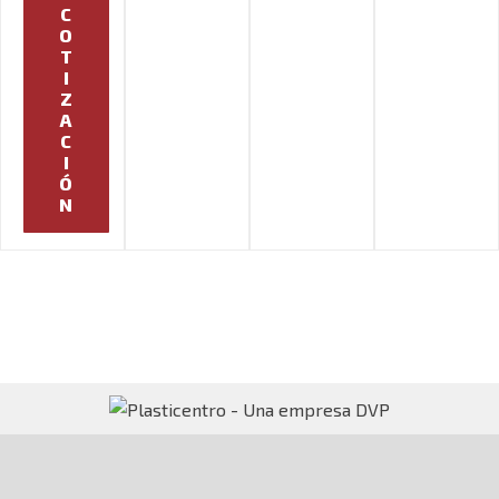
C
O
T
I
Z
A
C
I
Ó
N