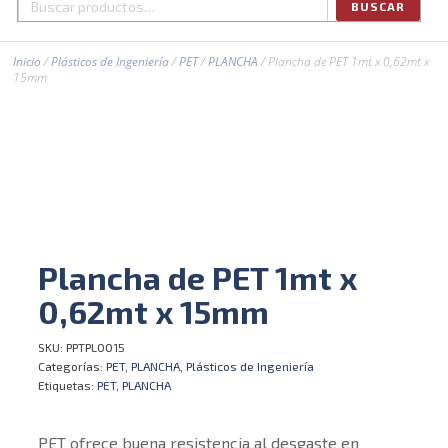
BUSCAR
Buscar
por:
Inicio
/
Plásticos de Ingeniería
/
PET
/
PLANCHA
/ Plancha de PET 1mt x 0,62mt x
15mm
Plancha de PET 1mt x
0,62mt x 15mm
SKU:
PPTPL0015
Categorías:
PET
,
PLANCHA
,
Plásticos de Ingeniería
Etiquetas:
PET
,
PLANCHA
PET ofrece buena resistencia al desgaste en