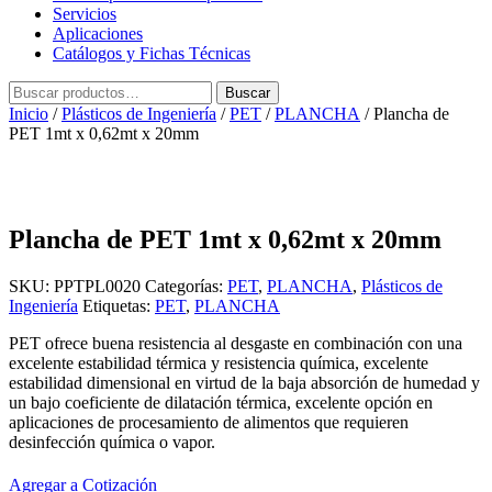
Servicios
Aplicaciones
Catálogos y Fichas Técnicas
Buscar
Buscar
por:
Inicio
/
Plásticos de Ingeniería
/
PET
/
PLANCHA
/ Plancha de
PET 1mt x 0,62mt x 20mm
Plancha de PET 1mt x 0,62mt x 20mm
SKU:
PPTPL0020
Categorías:
PET
,
PLANCHA
,
Plásticos de
Ingeniería
Etiquetas:
PET
,
PLANCHA
PET ofrece buena resistencia al desgaste en combinación con una
excelente estabilidad térmica y resistencia química, excelente
estabilidad dimensional en virtud de la baja absorción de humedad y
un bajo coeficiente de dilatación térmica, excelente opción en
aplicaciones de procesamiento de alimentos que requieren
desinfección química o vapor.
Agregar a Cotización