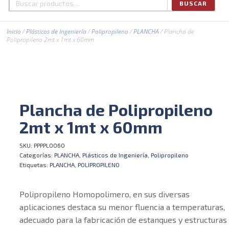
BUSCAR
Buscar
por:
Inicio
/
Plásticos de Ingeniería
/
Polipropileno
/
PLANCHA
/ Plancha de
Polipropileno 2mt x 1mt x 60mm
Plancha de Polipropileno
2mt x 1mt x 60mm
SKU:
PPPPL0060
Categorías:
PLANCHA
,
Plásticos de Ingeniería
,
Polipropileno
Etiquetas:
PLANCHA
,
POLIPROPILENO
Polipropileno Homopolimero, en sus diversas
aplicaciones destaca su menor fluencia a temperaturas,
adecuado para la fabricación de estanques y estructuras