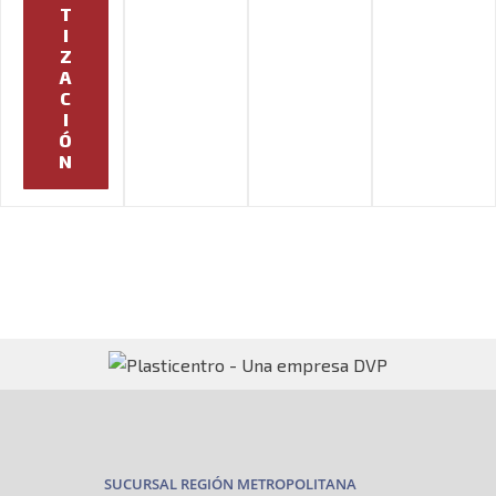
T
I
Z
A
C
I
Ó
N
SUCURSAL REGIÓN METROPOLITANA