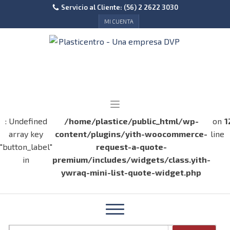
Servicio al Cliente: (56) 2 2622 3030
MI CUENTA
: Undefined
/home/plastice/public_html/wp-
on
1
array key
content/plugins/yith-woocommerce-
line
"button_label"
request-a-quote-
in
premium/includes/widgets/class.yith-
ywraq-mini-list-quote-widget.php