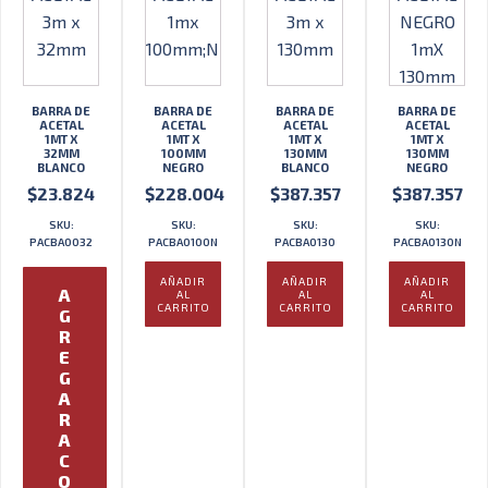
BARRA DE
BARRA DE
BARRA DE
BARRA DE
ACETAL
ACETAL
ACETAL
ACETAL
1MT X
1MT X
1MT X
1MT X
32MM
100MM
130MM
130MM
BLANCO
NEGRO
BLANCO
NEGRO
$
23.824
$
228.004
$
387.357
$
387.357
SKU:
SKU:
SKU:
SKU:
PACBA0032
PACBA0100N
PACBA0130
PACBA0130N
AÑADIR
AÑADIR
AÑADIR
A
AL
AL
AL
CARRITO
CARRITO
CARRITO
G
R
E
G
A
R
A
C
O