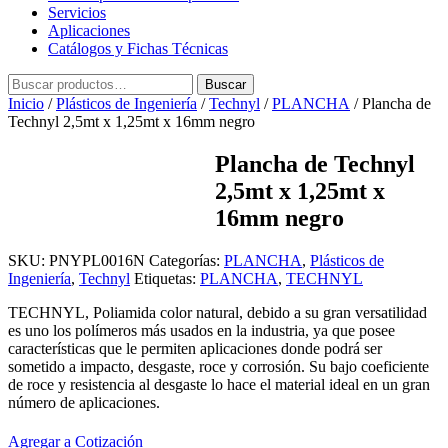
Servicios
Aplicaciones
Catálogos y Fichas Técnicas
Buscar
Buscar
por:
Inicio
/
Plásticos de Ingeniería
/
Technyl
/
PLANCHA
/ Plancha de
Technyl 2,5mt x 1,25mt x 16mm negro
Plancha de Technyl
2,5mt x 1,25mt x
16mm negro
SKU:
PNYPL0016N
Categorías:
PLANCHA
,
Plásticos de
Ingeniería
,
Technyl
Etiquetas:
PLANCHA
,
TECHNYL
TECHNYL, Poliamida color natural, debido a su gran versatilidad
es uno los polímeros más usados en la industria, ya que posee
características que le permiten aplicaciones donde podrá ser
sometido a impacto, desgaste, roce y corrosión. Su bajo coeficiente
de roce y resistencia al desgaste lo hace el material ideal en un gran
número de aplicaciones.
Agregar a Cotización