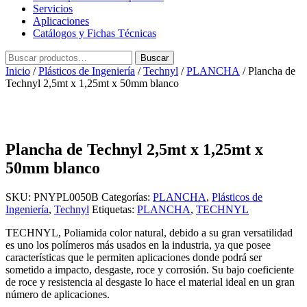
Servicios
Aplicaciones
Catálogos y Fichas Técnicas
Buscar
Buscar
por:
Inicio
/
Plásticos de Ingeniería
/
Technyl
/
PLANCHA
/ Plancha de
Technyl 2,5mt x 1,25mt x 50mm blanco
Plancha de Technyl 2,5mt x 1,25mt x
50mm blanco
SKU:
PNYPL0050B
Categorías:
PLANCHA
,
Plásticos de
Ingeniería
,
Technyl
Etiquetas:
PLANCHA
,
TECHNYL
TECHNYL, Poliamida color natural, debido a su gran versatilidad
es uno los polímeros más usados en la industria, ya que posee
características que le permiten aplicaciones donde podrá ser
sometido a impacto, desgaste, roce y corrosión. Su bajo coeficiente
de roce y resistencia al desgaste lo hace el material ideal en un gran
número de aplicaciones.