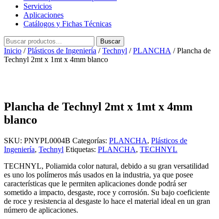
Servicios
Aplicaciones
Catálogos y Fichas Técnicas
Buscar
Buscar
por:
Inicio
/
Plásticos de Ingeniería
/
Technyl
/
PLANCHA
/ Plancha de
Technyl 2mt x 1mt x 4mm blanco
Plancha de Technyl 2mt x 1mt x 4mm
blanco
SKU:
PNYPL0004B
Categorías:
PLANCHA
,
Plásticos de
Ingeniería
,
Technyl
Etiquetas:
PLANCHA
,
TECHNYL
TECHNYL, Poliamida color natural, debido a su gran versatilidad
es uno los polímeros más usados en la industria, ya que posee
características que le permiten aplicaciones donde podrá ser
sometido a impacto, desgaste, roce y corrosión. Su bajo coeficiente
de roce y resistencia al desgaste lo hace el material ideal en un gran
número de aplicaciones.