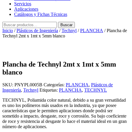
Servicios
Aplicaciones
Catálogos y Fichas Técnicas
Buscar
Buscar
por:
Inicio
/
Plásticos de Ingeniería
/
Technyl
/
PLANCHA
/ Plancha de
Technyl 2mt x 1mt x 5mm blanco
Plancha de Technyl 2mt x 1mt x 5mm
blanco
SKU:
PNYPL0005B
Categorías:
PLANCHA
,
Plásticos de
Ingeniería
,
Technyl
Etiquetas:
PLANCHA
,
TECHNYL
TECHNYL, Poliamida color natural, debido a su gran versatilidad
es uno los polímeros más usados en la industria, ya que posee
características que le permiten aplicaciones donde podrá ser
sometido a impacto, desgaste, roce y corrosión. Su bajo coeficiente
de roce y resistencia al desgaste lo hace el material ideal en un gran
número de aplicaciones.