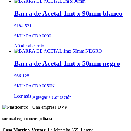
Barra de Acetal 1mt x 90mm blanco
$
184.521
SKU: PACBA0090
Añadir al carrito
Barra de Acetal 1mt x 50mm negro
$
66.128
SKU: PACBA0050N
Leer más
Agregar a Cotización
sucursal región metropolitana
Casa Matriz y Ventas:
La Montaña 355, Lampa