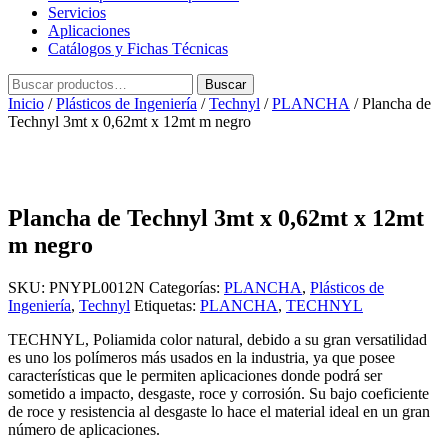
Servicios
Aplicaciones
Catálogos y Fichas Técnicas
Buscar
Buscar
por:
Inicio
/
Plásticos de Ingeniería
/
Technyl
/
PLANCHA
/ Plancha de
Technyl 3mt x 0,62mt x 12mt m negro
Plancha de Technyl 3mt x 0,62mt x 12mt
m negro
SKU:
PNYPL0012N
Categorías:
PLANCHA
,
Plásticos de
Ingeniería
,
Technyl
Etiquetas:
PLANCHA
,
TECHNYL
TECHNYL, Poliamida color natural, debido a su gran versatilidad
es uno los polímeros más usados en la industria, ya que posee
características que le permiten aplicaciones donde podrá ser
sometido a impacto, desgaste, roce y corrosión. Su bajo coeficiente
de roce y resistencia al desgaste lo hace el material ideal en un gran
número de aplicaciones.