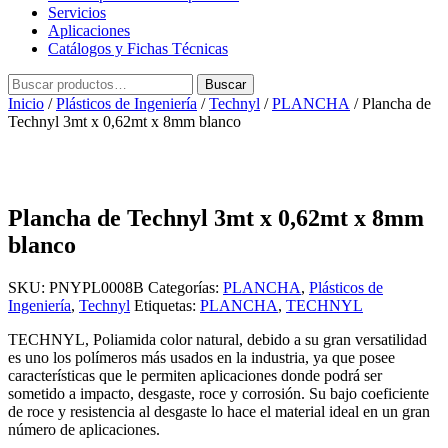
Servicios
Aplicaciones
Catálogos y Fichas Técnicas
Buscar
Buscar
por:
Inicio
/
Plásticos de Ingeniería
/
Technyl
/
PLANCHA
/ Plancha de
Technyl 3mt x 0,62mt x 8mm blanco
Plancha de Technyl 3mt x 0,62mt x 8mm
blanco
SKU:
PNYPL0008B
Categorías:
PLANCHA
,
Plásticos de
Ingeniería
,
Technyl
Etiquetas:
PLANCHA
,
TECHNYL
TECHNYL, Poliamida color natural, debido a su gran versatilidad
es uno los polímeros más usados en la industria, ya que posee
características que le permiten aplicaciones donde podrá ser
sometido a impacto, desgaste, roce y corrosión. Su bajo coeficiente
de roce y resistencia al desgaste lo hace el material ideal en un gran
número de aplicaciones.