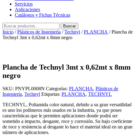
Servicios
Aplicaciones
Catálogos y Fichas Técnicas
Buscar
Buscar
por:
Inicio
/
Plásticos de Ingeniería
/
Technyl
/
PLANCHA
/ Plancha de
Technyl 3mt x 0,62mt x 8mm negro
Plancha de Technyl 3mt x 0,62mt x 8mm
negro
SKU:
PNYPL0008N
Categorías:
PLANCHA
,
Plásticos de
Ingeniería
,
Technyl
Etiquetas:
PLANCHA
,
TECHNYL
TECHNYL, Poliamida color natural, debido a su gran versatilidad
es uno los polímeros más usados en la industria, ya que posee
características que le permiten aplicaciones donde podrá ser
sometido a impacto, desgaste, roce y corrosión. Su bajo coeficiente
de roce y resistencia al desgaste lo hace el material ideal en un gran
número de aplicaciones.