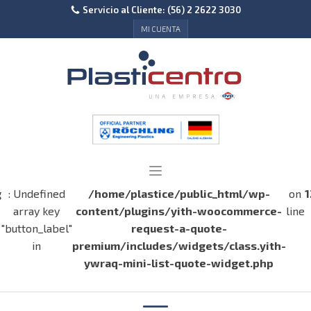
Servicio al Cliente: (56) 2 2622 3030
MI CUENTA
g
: Undefined
/home/plastice/public_html/wp-
on
1
array key
content/plugins/yith-woocommerce-
line
"button_label"
request-a-quote-
in
premium/includes/widgets/class.yith-
ywraq-mini-list-quote-widget.php