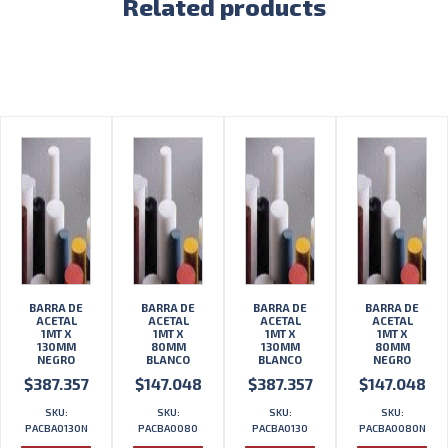
Related products
BARRA DE
BARRA DE
BARRA DE
BARRA DE
ACETAL
ACETAL
ACETAL
ACETAL
1MT X
1MT X
1MT X
1MT X
130MM
80MM
130MM
80MM
NEGRO
BLANCO
BLANCO
NEGRO
$
387.357
$
147.048
$
387.357
$
147.048
SKU:
SKU:
SKU:
SKU:
PACBA0130N
PACBA0080
PACBA0130
PACBA0080N