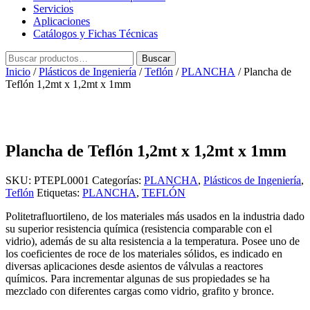
Servicios
Aplicaciones
Catálogos y Fichas Técnicas
Buscar
Buscar
por:
Inicio
/
Plásticos de Ingeniería
/
Teflón
/
PLANCHA
/ Plancha de
Teflón 1,2mt x 1,2mt x 1mm
Plancha de Teflón 1,2mt x 1,2mt x 1mm
SKU:
PTEPL0001
Categorías:
PLANCHA
,
Plásticos de Ingeniería
,
Teflón
Etiquetas:
PLANCHA
,
TEFLÓN
Politetrafluortileno, de los materiales más usados en la industria dado
su superior resistencia química (resistencia comparable con el
vidrio), además de su alta resistencia a la temperatura. Posee uno de
los coeficientes de roce de los materiales sólidos, es indicado en
diversas aplicaciones desde asientos de válvulas a reactores
químicos. Para incrementar algunas de sus propiedades se ha
mezclado con diferentes cargas como vidrio, grafito y bronce.