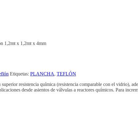
ón 1,2mt x 1,2mt x 4mm
eflón
Etiquetas:
PLANCHA
,
TEFLÓN
u superior resistencia química (resistencia comparable con el vidrio), ad
 aplicaciones desde asientos de válvulas a reactores químicos. Para incr