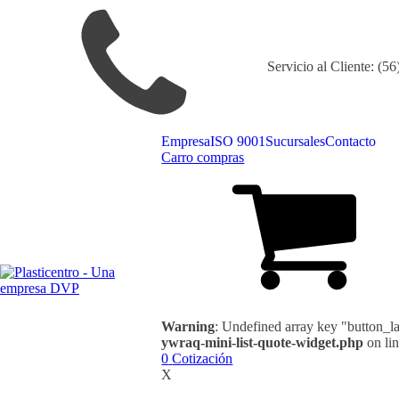
Servicio al Cliente: (5
Empresa
ISO 9001
Sucursales
Contacto
Carro compras
Warning
: Undefined array key "button_l
ywraq-mini-list-quote-widget.php
on li
0
Cotización
X