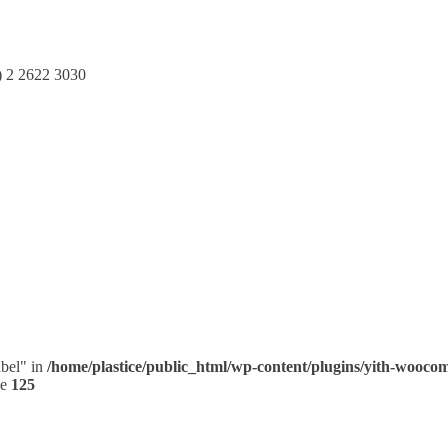
6) 2 2622 3030
abel" in
/home/plastice/public_html/wp-content/plugins/yith-woocom
ne
125