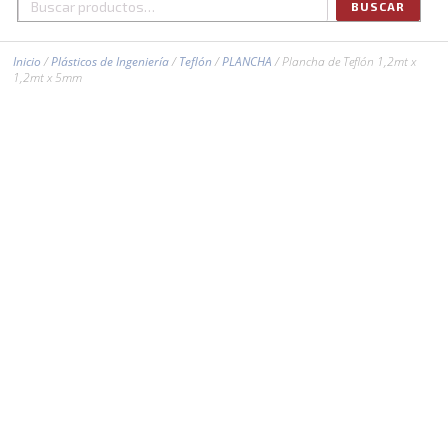
BUSCAR
Buscar
por:
Inicio
/
Plásticos de Ingeniería
/
Teflón
/
PLANCHA
/ Plancha de Teflón 1,2mt x
1,2mt x 5mm