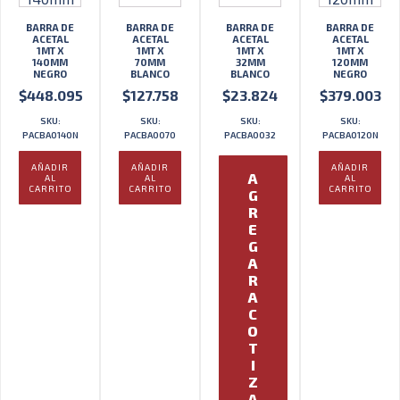
BARRA DE
BARRA DE
BARRA DE
BARRA DE
ACETAL
ACETAL
ACETAL
ACETAL
1MT X
1MT X
1MT X
1MT X
140MM
70MM
32MM
120MM
NEGRO
BLANCO
BLANCO
NEGRO
$
448.095
$
127.758
$
23.824
$
379.003
SKU:
SKU:
SKU:
SKU:
PACBA0140N
PACBA0070
PACBA0032
PACBA0120N
AÑADIR
AÑADIR
AÑADIR
A
AL
AL
AL
CARRITO
CARRITO
CARRITO
G
R
E
G
A
R
A
C
O
T
I
Z
A