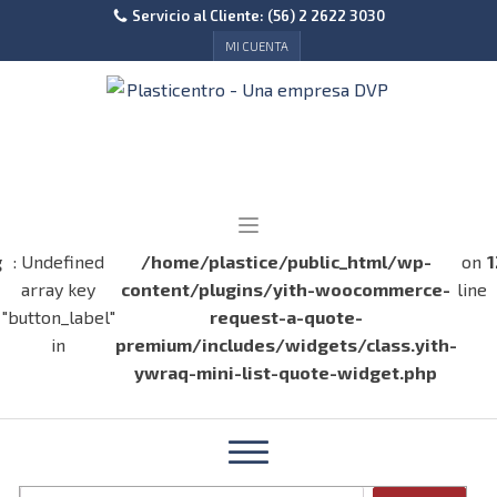
Servicio al Cliente: (56) 2 2622 3030
MI CUENTA
g
: Undefined
/home/plastice/public_html/wp-
on
1
array key
content/plugins/yith-woocommerce-
line
"button_label"
request-a-quote-
in
premium/includes/widgets/class.yith-
ywraq-mini-list-quote-widget.php