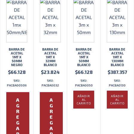
BARRA DE
BARRA DE
BARRA DE
BARRA DE
ACETAL
ACETAL
ACETAL
ACETAL
1MT X
1MT X
1MT X
1MT X
50MM
32MM
50MM
130MM
NEGRO
BLANCO
BLANCO
BLANCO
$
66.128
$
23.824
$
66.128
$
387.357
SKU:
SKU:
SKU:
SKU:
PACBA0050N
PACBA0032
PACBA0050
PACBA0130
AÑADIR
AÑADIR
A
A
AL
AL
CARRITO
CARRITO
G
G
R
R
E
E
G
G
A
A
R
R