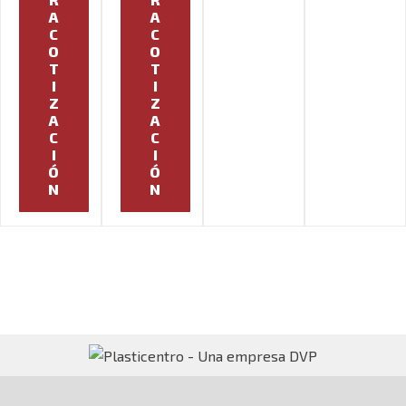
A
A
C
C
O
O
T
T
I
I
Z
Z
A
A
C
C
I
I
Ó
Ó
N
N