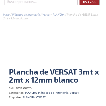
BUSCAR
Buscar
por:
Inicio
/
Plásticos de Ingeniería
/
Versat
/
PLANCHA
/ Plancha de VERSAT 3mt x
2mt x 12mm blanco
Plancha de VERSAT 3mt x
2mt x 12mm blanco
SKU:
PVEPL0012B
Categorías:
PLANCHA
,
Plásticos de Ingeniería
,
Versat
Etiquetas:
PLANCHA
,
VERSAT