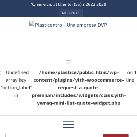
Servicio al Cliente: (56) 2 2622 3030
MI CUENTA
g
: Undefined
/home/plastice/public_html/wp-
on
1
array key
content/plugins/yith-woocommerce-
line
"button_label"
request-a-quote-
in
premium/includes/widgets/class.yith-
ywraq-mini-list-quote-widget.php