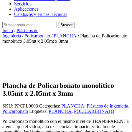
Servicios
Aplicaciones
Catálogos y Fichas Técnicas
Buscar
Buscar
por:
Inicio
/
Plásticos de
Ingeniería
/
Policarbonato
/
PLANCHA
/ Plancha de Policarbonato
monolítico 3.05mt x 2.05mt x 3mm
Plancha de Policarbonato monolítico
3.05mt x 2.05mt x 3mm
SKU:
PPCPL0003
Categorías:
PLANCHA
,
Plásticos de Ingeniería
,
Policarbonato
Etiquetas:
PLANCHA
,
POLICARBONATO
Policarbonato monolitico con el mismo nivel de TRANSPARENTE
arencia que el vidrio, alta resistencia al impacto, virtualmente
irrompible, las láminas retienen sus propiedades por años, incluso