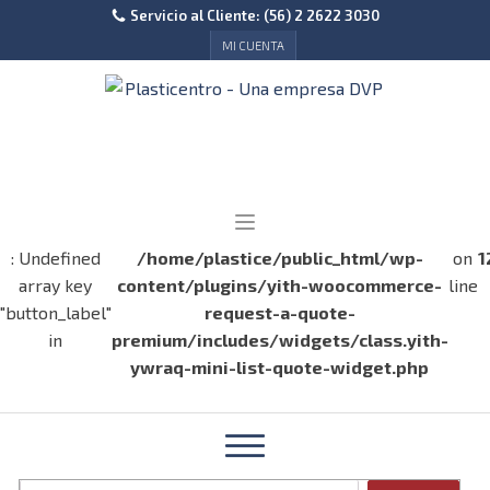
Servicio al Cliente: (56) 2 2622 3030
MI CUENTA
: Undefined
/home/plastice/public_html/wp-
on
1
array key
content/plugins/yith-woocommerce-
line
"button_label"
request-a-quote-
in
premium/includes/widgets/class.yith-
ywraq-mini-list-quote-widget.php