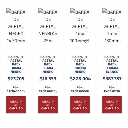
BARRA DE
BARRA DE
BARRA DE
BARRA DE
ACETAL
ACETAL
ACETAL
ACETAL
1MT X
1MT X
1MT X
1MT X
30MM
25MM
100MM
130MM
NEGRO
NEGRO
NEGRO
BLANCO
$
23.705
$
16.553
$
228.004
$
387.357
SKU:
SKU:
SKU:
SKU:
PACBA0030N
PACBA0025N
PACBA0100N
PACBA0130
AÑADIR
AÑADIR
AÑADIR
AÑADIR
AL
AL
AL
AL
CARRITO
CARRITO
CARRITO
CARRITO