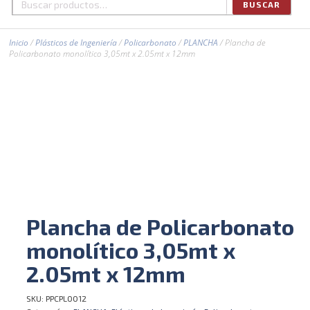
BUSCAR
Buscar
por:
Inicio
/
Plásticos de Ingeniería
/
Policarbonato
/
PLANCHA
/ Plancha de
Policarbonato monolítico 3,05mt x 2.05mt x 12mm
Plancha de Policarbonato
monolítico 3,05mt x
2.05mt x 12mm
SKU:
PPCPL0012