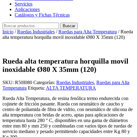
Servicios
Aplicaciones
Catálogos y Fichas Técnicas
Buscar
Buscar
por:
Inicio
/
Ruedas Industriales
/
Ruedas para Alta Temperatura
/ Rueda
alta temperatura horquilla movil inoxidable Ø80 X 35mm (120)
Rueda alta temperatura horquilla movil
inoxidable Ø80 X 35mm (120)
SKU:
R50I080
Categorías:
Ruedas Industriales
,
Ruedas para Alta
Temperatura
Etiqueta:
ALTA TEMPERATURA
Rueda Alta Temperatura, de resina fenólica termo endurecida con
cojinete de fricción pasante. Rueda con neumático de caucho y
centro de poliamida de fibra de vidrio, con neumático de silicona de
alta temperatura con bridas de acero, aptas para aplicaciones de
temperatura hasta 280 ° C, disponibles en una gama de diámetros
entre mm 80 y mm 250 y combinadas con varios tipos de ruedas de
servicio mediano y pesado permitiendo capacidades entre Kg 80 y
Kg 300.