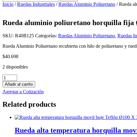
por:
Inicio
/
Ruedas Industriales
/
Ruedas Aluminio Poliuretano
/ Rueda al
Rueda aluminio poliuretano horquilla fij
SKU:
R40B125
Categorías:
Ruedas Aluminio Poliuretano
,
Ruedas In
Rueda Aluminio Poliuretano recubierta con hilo de poliuretano y rued
$
40.698
2 disponibles
Rueda
aluminio
Añadir al carrito
poliuretano
Agregar a Cotización
horquilla
fija
Related products
Ø125
X
45mm
(170)
cantidad
Rueda alta temperatura horquilla mov