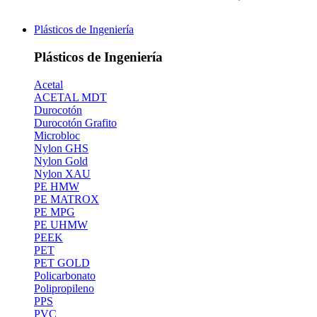
Plásticos de Ingeniería
Plásticos de Ingeniería
Acetal
ACETAL MDT
Durocotón
Durocotón Grafito
Microbloc
Nylon GHS
Nylon Gold
Nylon XAU
PE HMW
PE MATROX
PE MPG
PE UHMW
PEEK
PET
PET GOLD
Policarbonato
Polipropileno
PPS
PVC