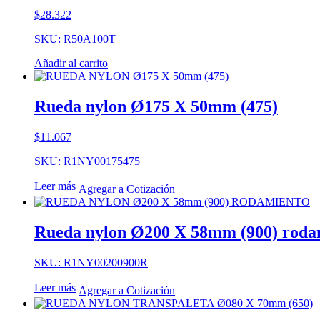
$
28.322
SKU: R50A100T
Añadir al carrito
Rueda nylon Ø175 X 50mm (475)
$
11.067
SKU: R1NY00175475
Leer más
Agregar a Cotización
Rueda nylon Ø200 X 58mm (900) roda
SKU: R1NY00200900R
Leer más
Agregar a Cotización