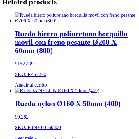
Related products
Rueda hierro poliuretano horquilla
movil con freno pesante Ø200 X
60mm (800)
$
152.439
SKU: R45F200
Añadir al carrito
Rueda nylon Ø160 X 50mm (400)
$
9.282
SKU: R1NY00160400
Leer más