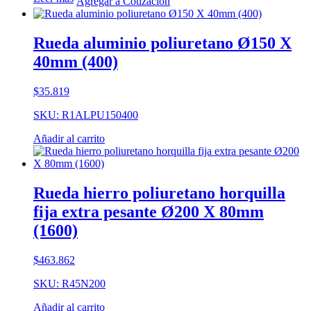
Agregar a Cotización
Rueda aluminio poliuretano Ø150 X
40mm (400)
$
35.819
SKU: R1ALPU150400
Añadir al carrito
Rueda hierro poliuretano horquilla
fija extra pesante Ø200 X 80mm
(1600)
$
463.862
SKU: R45N200
Añadir al carrito