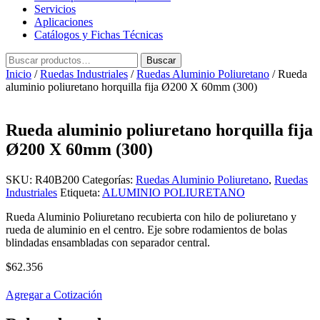
Servicios
Aplicaciones
Catálogos y Fichas Técnicas
Buscar
Buscar
por:
Inicio
/
Ruedas Industriales
/
Ruedas Aluminio Poliuretano
/ Rueda
aluminio poliuretano horquilla fija Ø200 X 60mm (300)
Rueda aluminio poliuretano horquilla fija
Ø200 X 60mm (300)
SKU:
R40B200
Categorías:
Ruedas Aluminio Poliuretano
,
Ruedas
Industriales
Etiqueta:
ALUMINIO POLIURETANO
Rueda Aluminio Poliuretano recubierta con hilo de poliuretano y
rueda de aluminio en el centro. Eje sobre rodamientos de bolas
blindadas ensambladas con separador central.
$
62.356
Agregar a Cotización