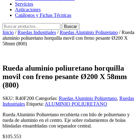
Servicios
Aplicaciones
Catálogos y Fichas Técnicas
Buscar
Buscar
por:
Inicio
/
Ruedas Industriales
/
Ruedas Aluminio Poliuretano
/ Rueda
aluminio poliuretano horquilla movil con freno pesante Ø200 X
58mm (800)
Rueda aluminio poliuretano horquilla
movil con freno pesante Ø200 X 58mm
(800)
SKU:
R40F200
Categorías:
Ruedas Aluminio Poliuretano
,
Ruedas
Industriales
Etiqueta:
ALUMINIO POLIURETANO
Rueda Aluminio Poliuretano recubierta con hilo de poliuretano y
rueda de aluminio en el centro. Eje sobre rodamientos de bolas
blindadas ensambladas con separador central.
$
105.553