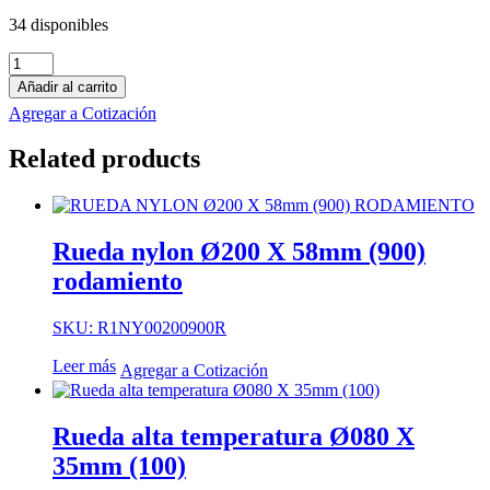
34 disponibles
Rueda
aluminio
Añadir al carrito
poliuretano
Agregar a Cotización
horquilla
movil
Related products
con
freno
pesante
Ø200
X
Rueda nylon Ø200 X 58mm (900)
58mm
rodamiento
(800)
cantidad
SKU: R1NY00200900R
Leer más
Agregar a Cotización
Rueda alta temperatura Ø080 X
35mm (100)